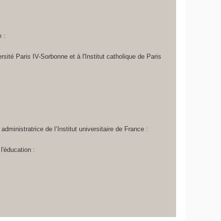
 :
rsité Paris IV-Sorbonne et à l'Institut catholique de Paris
ministratrice de l’Institut universitaire de France :
l'éducation :