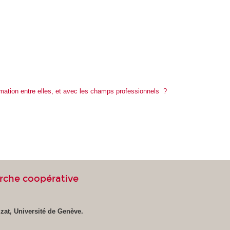
rmation entre elles, et avec les champs professionnels ?
erche coopérative
zat, Université de Genève.