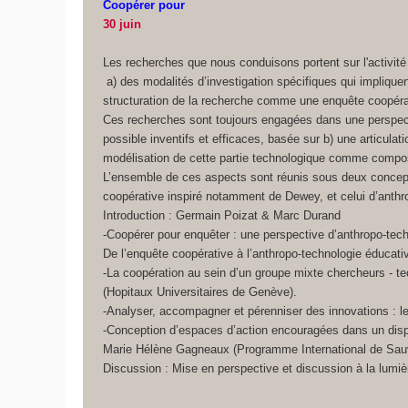
Coopérer pour
30 juin
Les recherches que nous conduisons portent sur l'activit
a) des modalités d’investigation spécifiques qui implique
structuration de la recherche comme une enquête coopérati
Ces recherches sont toujours engagées dans une perspectiv
possible inventifs et efficaces, basée sur b) une articula
modélisation de cette partie technologique comme compos
L’ensemble de ces aspects sont réunis sous deux concepts
coopérative inspiré notamment de Dewey, et celui d’anthro
Introduction : Germain Poizat & Marc Durand
-Coopérer pour enquêter : une perspective d’anthropo-tec
De l’enquête coopérative à l’anthropo-technologie éducativ
-La coopération au sein d’un groupe mixte chercheurs - te
(Hopitaux Universitaires de Genève).
-Analyser, accompagner et pérenniser des innovations : l
-Conception d’espaces d’action encouragées dans un disp
Marie Hélène Gagneaux (Programme International de Sauv
Discussion : Mise en perspective et discussion à la lumiè