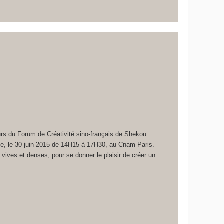
urs du Forum de Créativité sino-français de Shekou
ne, le 30 juin 2015 de 14H15 à 17H30, au Cnam Paris.
, vives et denses, pour se donner le plaisir de créer un