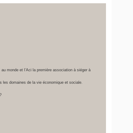
 au monde et l’Aci la première association à siéger à
us les domaines de la vie économique et sociale.
?