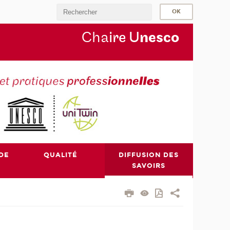
Cha
ire U
nesco
DE
QUALITÉ
DIFFUSION DES
SAVOIRS