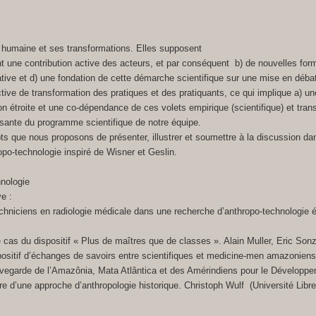
é humaine et ses transformations. Elles supposent
nt une contribution active des acteurs, et par conséquent b) de nouvelles form
ve et d) une fondation de cette démarche scientifique sur une mise en débat de
e de transformation des pratiques et des pratiquants, ce qui implique a) une
tion étroite et une co-dépendance de ces volets empirique (scientifique) et tra
ante du programme scientifique de notre équipe.
 que nous proposons de présenter, illustrer et soumettre à la discussion dans
po-technologie inspiré de Wisner et Geslin.
hnologie
e :
chniciens en radiologie médicale dans une recherche d’anthropo-technologie é
e cas du dispositif « Plus de maîtres que de classes ». Alain Muller, Eric So
ositif d’échanges de savoirs entre scientifiques et medicine-men amazoniens
egarde de l’Amazônia, Mata Atlântica et des Amérindiens pour le Développe
re d’une approche d’anthropologie historique. Christoph Wulf (Université Libre