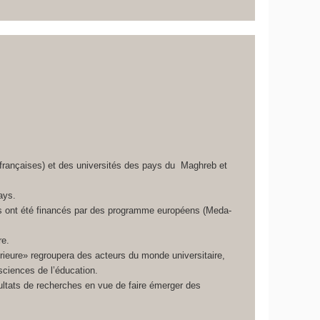
 françaises) et des universités des pays du Maghreb et
ays.
les ont été financés par des programme européens (Meda-
re.
ieure» regroupera des acteurs du monde universitaire,
sciences de l’éducation.
ésultats de recherches en vue de faire émerger des