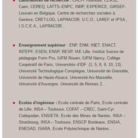
Laboratoires de recherche :
CREFI Toulouse, CERSE
Caen, CEREQ, LATTS–ENPC, INRP, EXPERICE, GIRSEF-
Louvain en Belgique, Centre de recherches sociales à
Genève, CRET-LOG, LAPRACOR, U.C.O., LAREF et IPSA ,
I.S.C.E.A., LAPRACOR...
Enseignement supérieur
: ENP, ENM, INET, ENACT,
INTEPF, ESEN, ENSP, RESP, IAE Lille, Institut Suisse de
pédagogie Form Pro, IUFM Rouen, IUFM Nancy, Collège
Coopératif de Paris, Universités d’IDF (1, 5, 8, 9, 10, 13),
Université Technologique Compiègne, Université de Grenoble,
Université de Haute-Alsace, Université Aix-Marseille,
Université d’Auvergne, Université de Rennes 2...
Ecoles d'ingénieur :
Ecole centrale de Paris, Ecole centrale
de Lille, INSA – Toulouse, COFAT – CREC, Saint-Cyr
Coëtquidan, ENSIETA, Ecole des Mines de Nantes, INSA –
Strasbourg, INSA – Toulouse, ENSCP Bordeaux, ENSIA,
ENESAD, ISARA, Ecole Polytechnique de Nantes...