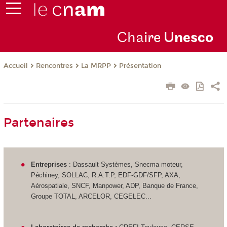
Cha
ire U
nesco
Rencontres
La MRPP
Présentation
Accueil
Partenaires
Entreprises
: Dassault Systèmes, Snecma moteur,
Péchiney, SOLLAC, R.A.T.P, EDF-GDF/SFP, AXA,
Aérospatiale, SNCF, Manpower, ADP, Banque de France,
Groupe TOTAL, ARCELOR, CEGELEC...