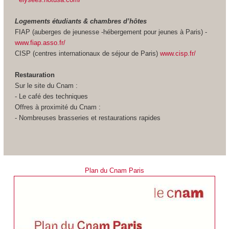
Logements étudiants & chambres d’hôtes
FIAP (auberges de jeunesse -hébergement pour jeunes à Paris) -
www.fiap.asso.fr/
CISP (centres internationaux de séjour de Paris)
www.cisp.fr/
Restauration
Sur le site du Cnam :
- Le café des techniques
Offres à proximité du Cnam :
- Nombreuses brasseries et restaurations rapides
Plan du Cnam Paris