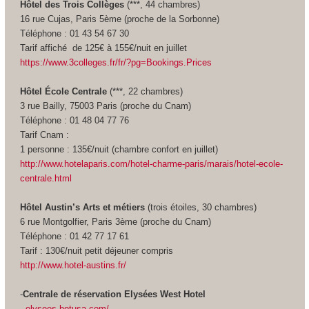
Hôtel des Trois Collèges
(***, 44 chambres)
16 rue Cujas, Paris 5ème (proche de la Sorbonne)
Téléphone : 01 43 54 67 30
Tarif affiché de 125€ à 155€/nuit en juillet
https://www.3colleges.fr/fr/?pg=Bookings.Prices
Hôtel École Centrale
(***, 22 chambres)
3 rue Bailly, 75003 Paris (proche du Cnam)
Téléphone : 01 48 04 77 76
Tarif Cnam :
1 personne : 135€/nuit (chambre confort en juillet)
http://www.hotelaparis.com/hotel-charme-paris/marais/hotel-ecole-
centrale.html
Hôtel Austin’s Arts et métiers
(trois étoiles, 30 chambres)
6 rue Montgolfier, Paris 3ème (proche du Cnam)
Téléphone : 01 42 77 17 61
Tarif : 130€/nuit petit déjeuner compris
http://www.hotel-austins.fr/
-
Centrale de réservation Elysées West Hotel
elysees.hotusa.com/