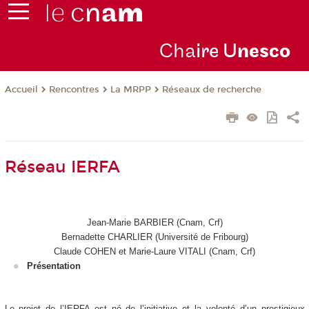
Cha
ire U
nesco
Rencontres
La MRPP
Réseaux de recherche
Accueil
Réseau IERFA
Jean-Marie BARBIER (Cnam, Crf)
Bernadette CHARLIER (Université de Fribourg)
Claude COHEN et Marie-Laure VITALI (Cnam, Crf)
Présentation
Le projet de l’IERFA est né de l’initiative et la volonté d’un prestigieux