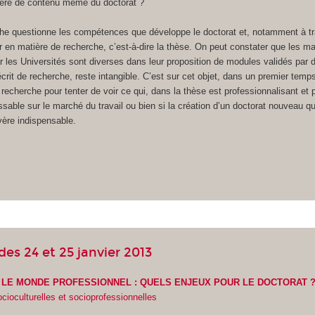
ère de contenu même du doctorat ?
che questionne les compétences que développe le doctorat et, notamment à t
r en matière de recherche, c’est-à-dire la thèse. On peut constater que les m
ar les Universités sont diverses dans leur proposition de modules validés par
écrit de recherche, reste intangible. C’est sur cet objet, dans un premier temp
e recherche pour tenter de voir ce qui, dans la thèse est professionnalisant et 
ssable sur le marché du travail ou bien si la création d’un doctorat nouveau qu
vère indispensable.
des 24 et 25 janvier 2013
T LE MONDE PROFESSIONNEL : QUELS ENJEUX POUR LE DOCTORAT 
ocioculturelles et socioprofessionnelles