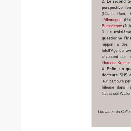
Le second t
perspective l'
(Cécile Deer, 
l’
Allemagne
(Ralp
Européenne
(Jul
Le troisiè
questionne l’i
rapport à des a
Intell’Agence a
s’ajoutent des 
Florence Kremer
Enfin, un qu
docteurs SHS e
leur parcours per
frileuse dans l
Nathanaël Walle
Les actes du Collo