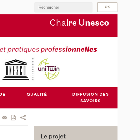
Cha
ire U
nesco
DE
QUALITÉ
DIFFUSION DES
SAVOIRS
Le projet