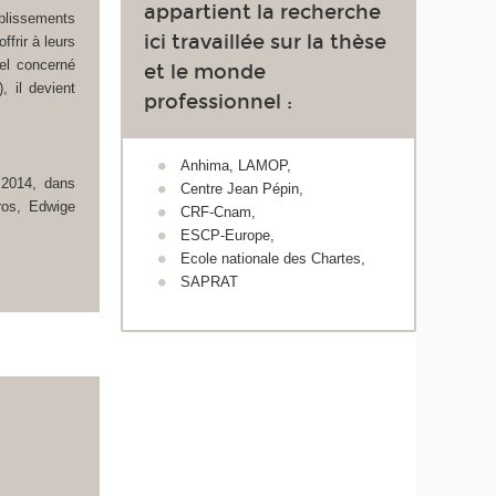
appartient la recherche
blissements
ici travaillée sur la thèse
frir à leurs
el concerné
et le monde
, il devient
professionnel :
Anhima, LAMOP,
 2014, dans
Centre Jean Pépin,
ros, Edwige
CRF-Cnam,
ESCP-Europe,
Ecole nationale des Chartes,
SAPRAT