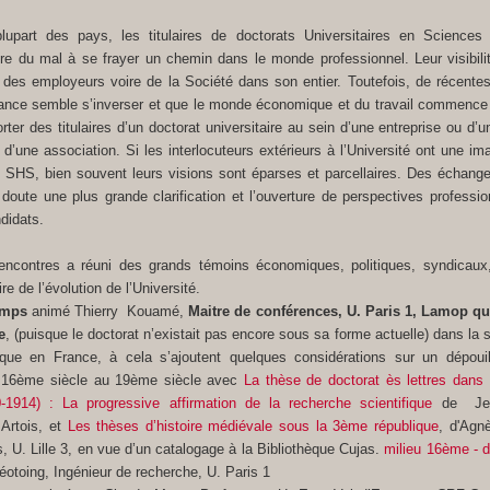
part des pays, les titulaires de doctorats Universitaires en Sciences 
e du mal à se frayer un chemin dans le monde professionnel. Leur visibili
t des employeurs voire de la Société dans son entier. Toutefois, de récente
ance semble s’inverser et que le monde économique et du travail commence
rter des titulaires d’un doctorat universitaire au sein d’une entreprise ou d’
 d’une association. Si les interlocuteurs extérieurs à l’Université ont une im
rat SHS, bien souvent leurs visions sont éparses et parcellaires. Des échang
doute une plus grande clarification et l’ouverture de perspectives professio
didats.
encontres a réuni des grands témoins économiques, politiques, syndicaux,
ire de l’évolution de l’Université.
temps
animé Thierry Kouamé,
Maitre de conférences, U. Paris 1, Lamop
qu
e
, (puisque le doctorat n’existait pas encore sous sa forme actuelle) dans la s
lique en France, à cela s’ajoutent quelques considérations sur un dépoui
u 16ème siècle au 19ème siècle avec
La thèse de doctorat ès lettres dans 
-1914) : La progressive affirmation de la recherche scientifique
de Jea
 Artois, et
Les thèses d’histoire médiévale sous la 3ème république
, d'Agn
 U. Lille 3
, en vue d’un catalogage à la Bibliothèque Cujas.
milieu 16ème - 
otoing, Ingénieur de recherche, U. Paris 1