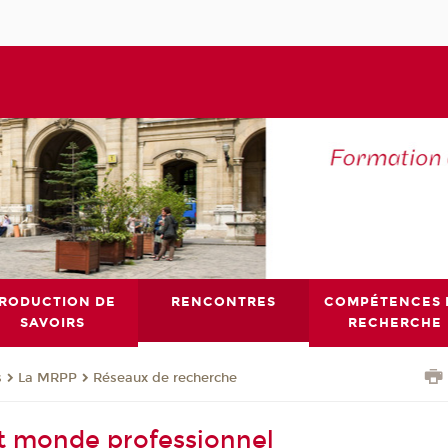
RODUCTION DE
RENCONTRES
COMPÉTENCES 
SAVOIRS
RECHERCHE
s
La MRPP
Réseaux de recherche
t monde professionnel