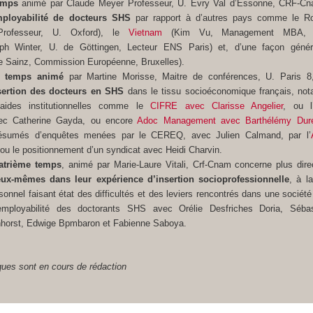
emps
animé par Claude Meyer Professeur, U. Evry Val d’Essonne, CRF-C
employabilité de docteurs SHS
par rapport à d’autres pays comme le R
Professeur, U. Oxford), le
Vietnam
(Kim Vu, Management MBA, 
h Winter, U. de Göttingen, Lecteur ENS Paris) et, d’une façon généra
ie Sainz, Commission Européenne, Bruxelles).
me temps animé
par Martine Morisse, Maitre de conférences, U. Paris 8
nsertion des docteurs en SHS
dans le tissu socioéconomique français, no
ides institutionnelles comme le
CIFRE avec Clarisse Angelier
, ou l
vec Catherine Gayda, ou encore
Adoc Management avec Barthélémy Dure
résumés d’enquêtes menées par le CEREQ, avec Julien Calmand, par l’
ou le positionnement d’un syndicat avec Heidi Charvin.
atrième temps
, animé par Marie-Laure Vitali, Crf-Cnam concerne plus dir
ux-mêmes dans leur expérience d’insertion socioprofessionnelle
, à l
sonnel faisant état des difficultés et des leviers rencontrés dans une société
’employabilité des doctorants SHS avec Orélie Desfriches Doria, Séba
nhorst, Edwige Bpmbaron et Fabienne Saboya.
ques sont en cours de rédaction