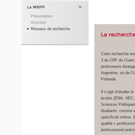
La MRPP
Présentation
Activités
Réseaux de recherche
La recherche
Cette recherche est
3 du CRF du Cnam) 
professeurs étrange
Argentine, un de l’
Finlande.
Il s’agit d’étudier 
écoles (ENA, HEC, 
Sciences Politiques,
étudiants, comme el
spécificité même. Es
qualité « professio
professionnel préci