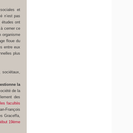
sociales et
té n’est pas
s études ont
 à cerner ce
un organisme
age floue du
es entre eux
nnelles plus
 sociétaux,
estionne la
ociété de la
llement des
les facultés
n-François
ès Graceffa,
début 19ème