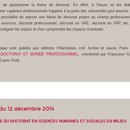
it de questionner la thèse de doctorat. En effet, à l’heure où les éta
nt supérieur professionnels frappent à la porte des universités pour pouvoir of
a possibilité de passer une thèse de doctorat propre au champ professionn
 exercice, doctorat professionnel, doctorat en VAE, doctorat en VAP, etc.)
souligner les enjeux et d’en comprendre les impacts éventuels.
que sont publiés aux éditions l’Harmattan, coll. Action et savoir, Paris
:
DOCTORAT ET MONDE PROFESSIONNEL
, coordonné par Françoise C
aure Vitali,
 du 12 décembre 2014
 DU DOCTORAT EN SCIENCES HUMAINES ET SOCIALES EN MILIEU