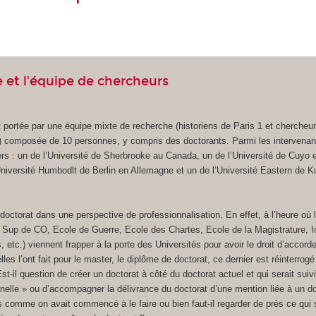
 et l'équipe de chercheurs
 portée par une équipe mixte de recherche (historiens de Paris 1 et chercheur
composée de 10 personnes, y compris des doctorants. Parmi les intervenant
rs : un de l’Université de Sherbrooke au Canada, un de l’Université de Cuyo 
Université Humbodlt de Berlin en Allemagne et un de l’Université Eastern de K
le doctorat dans une perspective de professionnalisation. En effet, à l’heure o
Sup de CO, Ecole de Guerre, Ecole des Chartes, Ecole de la Magistrature, In
 etc.) viennent frapper à la porte des Universités pour avoir le droit d’accorde
les l’ont fait pour le master, le diplôme de doctorat, ce dernier est réinterrog
t-il question de créer un doctorat à côté du doctorat actuel et qui serait suivi
nnelle » ou d’accompagner la délivrance du doctorat d’une mention liée à un 
s comme on avait commencé à le faire ou bien faut-il regarder de près ce qui 