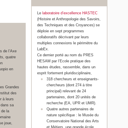
Le
laboratoire d’excellence HASTEC
(Histoire et Anthropologie des Savoirs,
des Techniques et des Croyances) se
déploie en sept programmes
collaboratifs décrivant par leurs
multiples connexions le périmètre du
LabEx.
s de l’Axe
Ce dernier porté au nom du PRES
s, quatre
HESAM par l’Ecole pratique des
en
hautes études, rassemble, dans un
uopio en
esprit fortement pluridisciplinaire,
318 chercheurs et enseignants-
chercheurs (dont 274 à titre
ù les Grandes
principal) relevant de 24
stitut des
partenaires, dont 20 unités de
r à leurs
recherche (EA, UPR et UMR).
é dans sa
Quatre autres partenaires de
 de la
nature spécifique : le Musée du
domaine
Conservatoire National des Arts
se joue,
et Métiers, une grande école