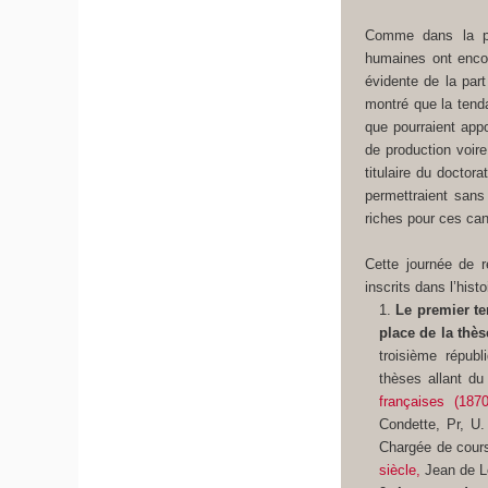
Comme dans la plu
humaines ont encor
évidente de la par
montré que la tend
que pourraient appo
de production voire
titulaire du docto
permettraient sans 
riches pour ces can
Cette journée de r
inscrits dans l’histo
Le premier 
place de la thès
troisième répub
thèses allant d
françaises (1870
Condette, Pr, U.
Chargée de cours,
siècle,
Jean de Lé