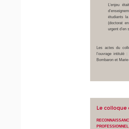
L’enjeu éta
d’enseigneme
étudiants l
(doctorat en
urgent d’en 
Les actes du collo
l’ouvrage intitulé 
Bombaron et Marie-L
Le colloque
RECONNAISSANCE
PROFESSIONNEL