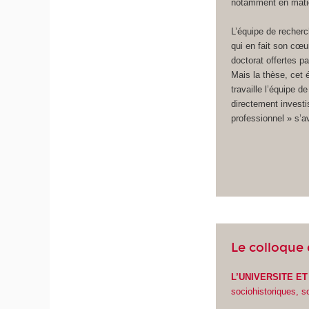
notamment en mati
L’équipe de recher
qui en fait son cœu
doctorat offertes p
Mais la thèse, cet 
travaille l’équipe d
directement investi
professionnel » s’a
Le colloque 
L’UNIVERSITE E
sociohistoriques, s