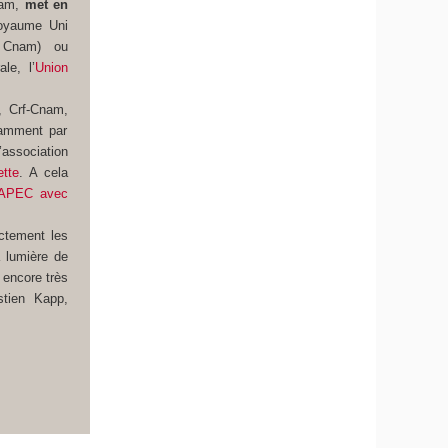
nam,
met en
oyaume Uni
Cnam) ou
le, l’
Union
, Crf-Cnam,
tamment par
’association
tte
. A cela
APEC avec
ectement les
a lumière de
 encore très
stien Kapp,