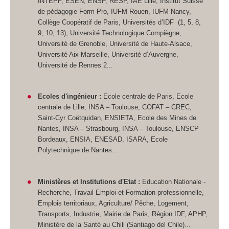
INTEPF, ESEN, ENSP, RESP, IAE Lille, Institut Suisse
de pédagogie Form Pro, IUFM Rouen, IUFM Nancy,
Collège Coopératif de Paris, Universités d’IDF (1, 5, 8,
9, 10, 13), Université Technologique Compiègne,
Université de Grenoble, Université de Haute-Alsace,
Université Aix-Marseille, Université d’Auvergne,
Université de Rennes 2...
Ecoles d'ingénieur :
Ecole centrale de Paris, Ecole
centrale de Lille, INSA – Toulouse, COFAT – CREC,
Saint-Cyr Coëtquidan, ENSIETA, Ecole des Mines de
Nantes, INSA – Strasbourg, INSA – Toulouse, ENSCP
Bordeaux, ENSIA, ENESAD, ISARA, Ecole
Polytechnique de Nantes...
Ministères et Institutions d'Etat :
Education Nationale -
Recherche, Travail Emploi et Formation professionnelle,
Emplois territoriaux, Agriculture/ Pêche, Logement,
Transports, Industrie, Mairie de Paris, Région IDF, APHP,
Ministère de la Santé au Chili (Santiago del Chile)...