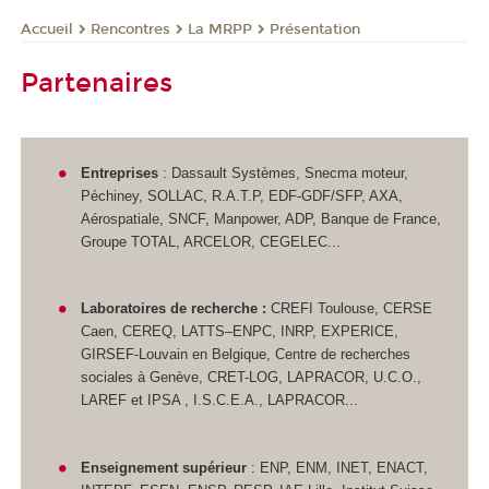
Rencontres
La MRPP
Présentation
Accueil
Partenaires
Entreprises
: Dassault Systèmes, Snecma moteur,
Péchiney, SOLLAC, R.A.T.P, EDF-GDF/SFP, AXA,
Aérospatiale, SNCF, Manpower, ADP, Banque de France,
Groupe TOTAL, ARCELOR, CEGELEC...
Laboratoires de recherche :
CREFI Toulouse, CERSE
Caen, CEREQ, LATTS–ENPC, INRP, EXPERICE,
GIRSEF-Louvain en Belgique, Centre de recherches
sociales à Genève, CRET-LOG, LAPRACOR, U.C.O.,
LAREF et IPSA , I.S.C.E.A., LAPRACOR...
Enseignement supérieur
: ENP, ENM, INET, ENACT,