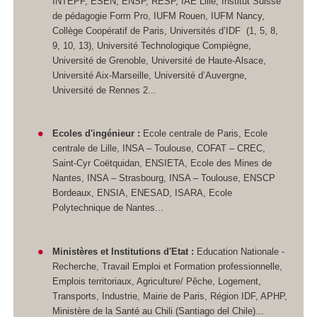
INTEPF, ESEN, ENSP, RESP, IAE Lille, Institut Suisse
de pédagogie Form Pro, IUFM Rouen, IUFM Nancy,
Collège Coopératif de Paris, Universités d’IDF (1, 5, 8,
9, 10, 13), Université Technologique Compiègne,
Université de Grenoble, Université de Haute-Alsace,
Université Aix-Marseille, Université d’Auvergne,
Université de Rennes 2...
Ecoles d'ingénieur :
Ecole centrale de Paris, Ecole
centrale de Lille, INSA – Toulouse, COFAT – CREC,
Saint-Cyr Coëtquidan, ENSIETA, Ecole des Mines de
Nantes, INSA – Strasbourg, INSA – Toulouse, ENSCP
Bordeaux, ENSIA, ENESAD, ISARA, Ecole
Polytechnique de Nantes...
Ministères et Institutions d'Etat :
Education Nationale -
Recherche, Travail Emploi et Formation professionnelle,
Emplois territoriaux, Agriculture/ Pêche, Logement,
Transports, Industrie, Mairie de Paris, Région IDF, APHP,
Ministère de la Santé au Chili (Santiago del Chile)...