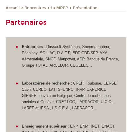
Rencontres
La MRPP
Présentation
Accueil
Partenaires
Entreprises
: Dassault Systèmes, Snecma moteur,
Péchiney, SOLLAC, R.A.T.P, EDF-GDF/SFP, AXA,
Aérospatiale, SNCF, Manpower, ADP, Banque de France,
Groupe TOTAL, ARCELOR, CEGELEC...
Laboratoires de recherche :
CREFI Toulouse, CERSE
Caen, CEREQ, LATTS–ENPC, INRP, EXPERICE,
GIRSEF-Louvain en Belgique, Centre de recherches
sociales à Genève, CRET-LOG, LAPRACOR, U.C.O.,
LAREF et IPSA , I.S.C.E.A., LAPRACOR...
Enseignement supérieur
: ENP, ENM, INET, ENACT,