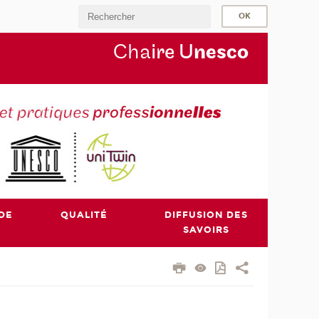
Cha
ire U
nesco
DE
QUALITÉ
DIFFUSION DES
SAVOIRS