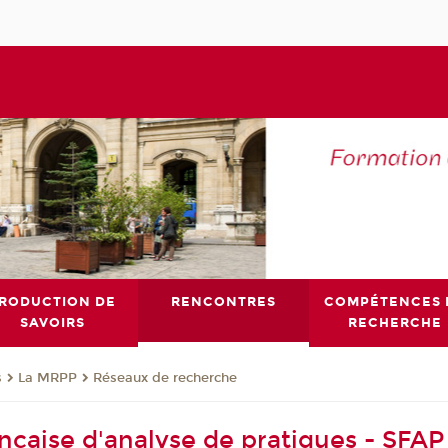
RODUCTION DE
RENCONTRES
COMPÉTENCES 
SAVOIRS
RECHERCHE
s
La MRPP
Réseaux de recherche
ançaise d'analyse de pratiques - SFAP