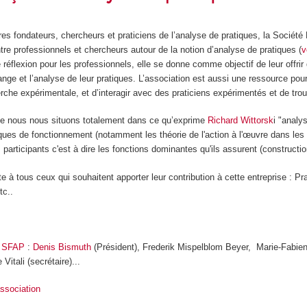
es fondateurs, chercheurs et praticiens de l’analyse de pratiques,
la Société
re professionnels et chercheurs autour de la notion d’analyse de pratiques (
v
 réflexion pour les professionnels, elle se donne comme objectif de leur offr
ge et l’analyse de leur pratiques. L’association est aussi une ressource pour 
erche expérimentale, et d’interagir avec des praticiens expérimentés et de tr
he nous nous situons totalement dans ce qu’exprime
Richard Wittorsk
i
"analys
iques de fonctionnement (notamment les théorie de l'action à l'œuvre dans les p
s participants c'est à dire les fonctions dominantes qu'ils assurent (construction
te à tous ceux qui souhaitent apporter leur contribution à cette entreprise : 
tc..
u SFAP
:
Denis Bismuth
(Président), Frederik Mispelblom Beyer, Marie-Fabie
 Vitali (secrétaire)...
association