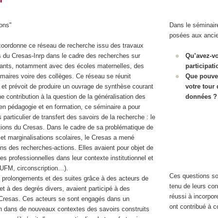
ons"
Dans le séminair
posées aux ancie
coordonne ce réseau de recherche issu des travaux
es du Cresas-Inrp dans le cadre des recherches sur
Qu’avez-vo
fants, notamment avec des écoles maternelles, des
participati
maires voire des collèges. Ce réseau se réunit
Que pouve
et prévoit de produire un ouvrage de synthèse courant
votre tour
ne contribution à la question de la généralisation des
données ?
 en pédagogie et en formation, ce séminaire a pour
s particulier de transfert des savoirs de la recherche : le
ions du Cresas. Dans le cadre de sa problématique de
 et marginalisations scolaires, le Cresas a mené
ns des recherches-actions. Elles avaient pour objet de
ues professionnelles dans leur contexte institutionnel et
 IUFM, circonscription…).
Ces questions son
 prolongements et des suites grâce à des acteurs de
tenu de leurs con
s et à des degrés divers, avaient participé à des
réussi à incorpor
 Cresas. Ces acteurs se sont engagés dans un
ont contribué à co
n dans de nouveaux contextes des savoirs construits