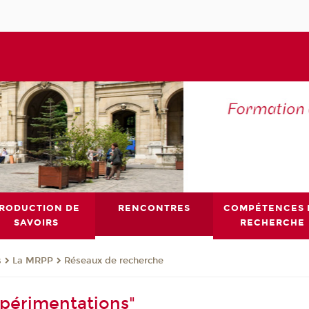
RODUCTION DE
RENCONTRES
COMPÉTENCES 
SAVOIRS
RECHERCHE
s
La MRPP
Réseaux de recherche
périmentations"